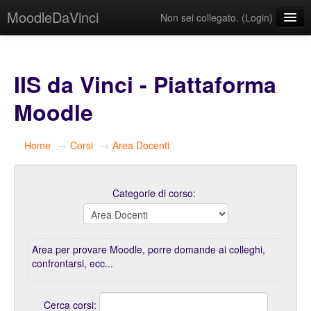
MoodleDaVinci
Non sei collegato. (
Login
)
Italiano ‎(it)‎
IIS da Vinci - Piattaforma
Moodle
Home
→
Corsi
→
Area Docenti
Categorie di corso:
Area per provare Moodle, porre domande ai colleghi,
confrontarsi, ecc...
Cerca corsi: